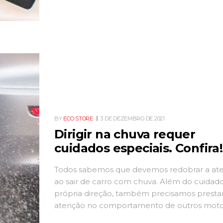
BY
ECO STORE
3 DE DEZEMBRO DE 2021
Dirigir na chuva requer
cuidados especiais. Confira!
Todos sabemos que devemos redobrar a at
ao sair de carro com chuva. Além do cuidad
própria direção, também precisamos presta
atenção no comportamento de outros motor
para evitar acidentes. A segurança, no entant