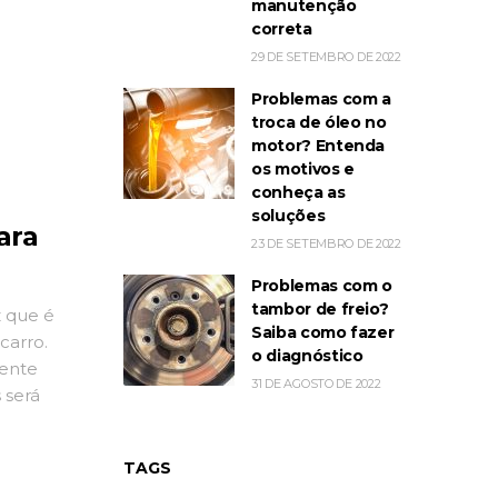
manutenção
correta
29 DE SETEMBRO DE 2022
Problemas com a
troca de óleo no
motor? Entenda
os motivos e
conheça as
soluções
ara
23 DE SETEMBRO DE 2022
Problemas com o
tambor de freio?
z que é
Saiba como fazer
carro.
o diagnóstico
gente
31 DE AGOSTO DE 2022
 será
da há no
TAGS