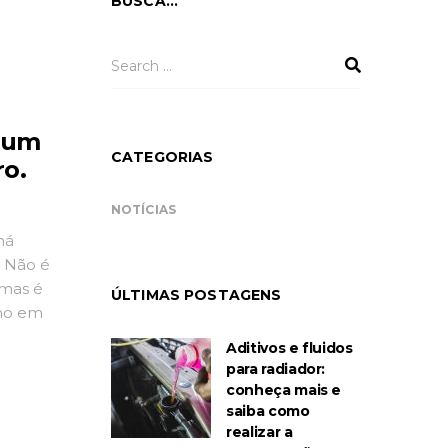
BUSCA…
 um
CATEGORIAS
ro.
NOTÍCIAS
há
 Não é
 mas é
ÚLTIMAS POSTAGENS
lho em
ntes.
Aditivos e fluidos
s, tudo
para radiador:
[…]
conheça mais e
saiba como
realizar a