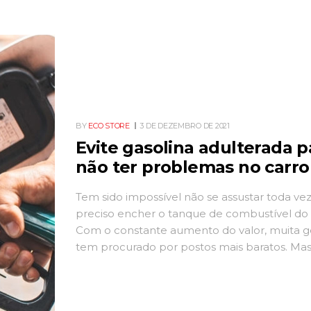
BY
ECO STORE
3 DE DEZEMBRO DE 2021
Evite gasolina adulterada p
não ter problemas no carro
Tem sido impossível não se assustar toda ve
preciso encher o tanque de combustível do 
Com o constante aumento do valor, muita 
tem procurado por postos mais baratos. Mas
que essa é uma boa ideia? Infelizmente, ain
mercado postos que oferecem combustível
adulterado. E preço baixo pode significar […]