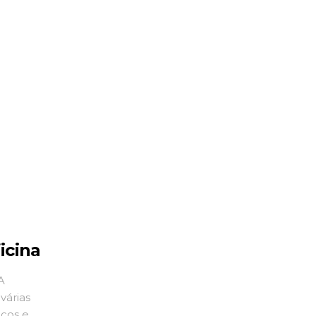
a
r, a
icina
A
várias
icos e