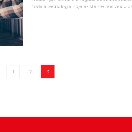
toda a tecnologia hoje existente nos veículo
inteligentes, que faz com que ele mantenh
velocidade constante ou até mesmo ande s
sem a ajuda do motorista. Diante de tanta i
[…]
1
2
3