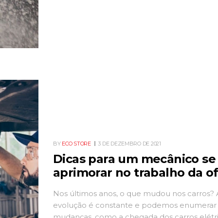
também depende de outros fatores, como 
manutenção e conservação do carro. A segui
ECOPADS listou algumas dicas para […]
BY
ECO STORE
3 DE DEZEMBRO DE 2021
Dicas para um mecânico se
aprimorar no trabalho da of
Nos últimos anos, o que mudou nos carros? 
evolução é constante e podemos enumerar 
mudanças, como a chegada dos carros elétr