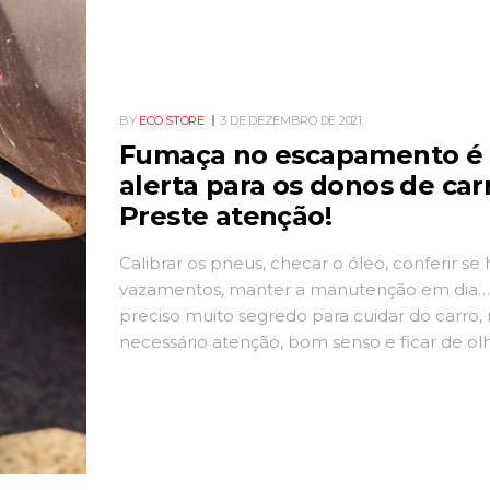
BY
ECO STORE
3 DE DEZEMBRO DE 2021
Fumaça no escapamento é
alerta para os donos de car
Preste atenção!
Calibrar os pneus, checar o óleo, conferir se 
vazamentos, manter a manutenção em dia…
preciso muito segredo para cuidar do carro,
necessário atenção, bom senso e ficar de o
todos os prazos recomendados pelos fabrica
Quando o motor está em perfeitas condiçõe
costuma funcionar bem. E percebemos que 