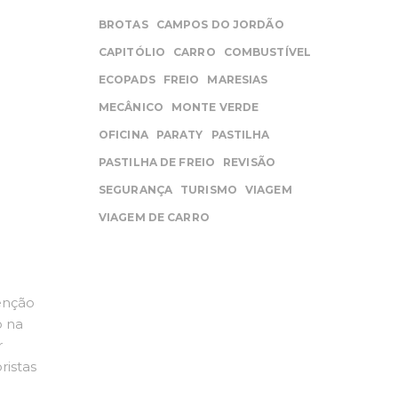
BROTAS
CAMPOS DO JORDÃO
CAPITÓLIO
CARRO
COMBUSTÍVEL
ECOPADS
FREIO
MARESIAS
MECÂNICO
MONTE VERDE
OFICINA
PARATY
PASTILHA
PASTILHA DE FREIO
REVISÃO
SEGURANÇA
TURISMO
VIAGEM
VIAGEM DE CARRO
enção
o na
r
istas
o,