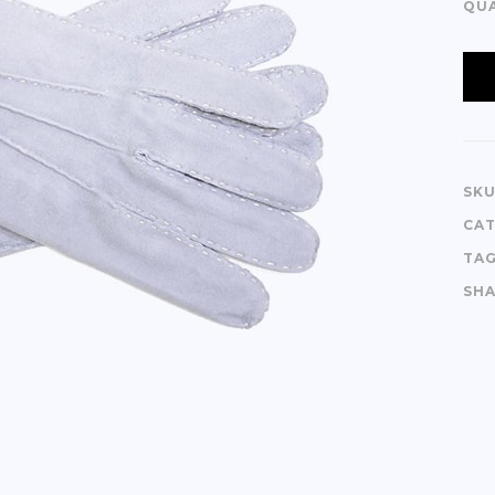
QU
SKU
CAT
TAG
SHA