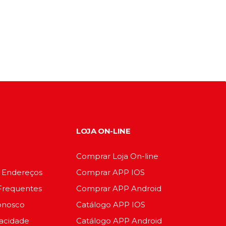
through
era:
é:
m
20.00R$
178.00R$.
150.00R$.
ias
iantes.
ções
dem
olhidas
ina
LOJA ON-LINE
oduto
Comprar Loja On-line
e Endereços
Comprar APP IOS
Frequentes
Comprar APP Android
onosco
Catálogo APP IOS
vacidade
Catálogo APP Android