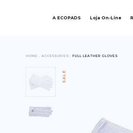
A ECOPADS
Loja On-Line
HOME
.
ACCESSORIES
.
FULL LEATHER GLOVES
SALE