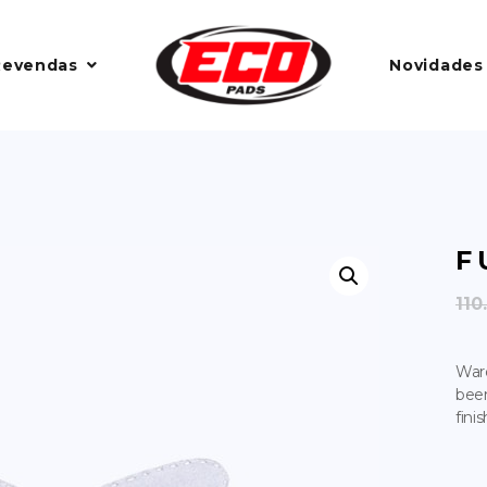
Revendas
Novidades
F
110
Ward
been
fini