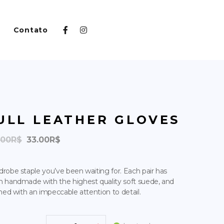
Contato
ULL LEATHER GLOVES
O
O
.00
R$
33.00
R$
preço
preço
original
atual
robe staple you’ve been waiting for. Each pair has
era:
é:
 handmade with the highest quality soft suede, and
110.00R$.
33.00R$.
shed with an impeccable attention to detail.