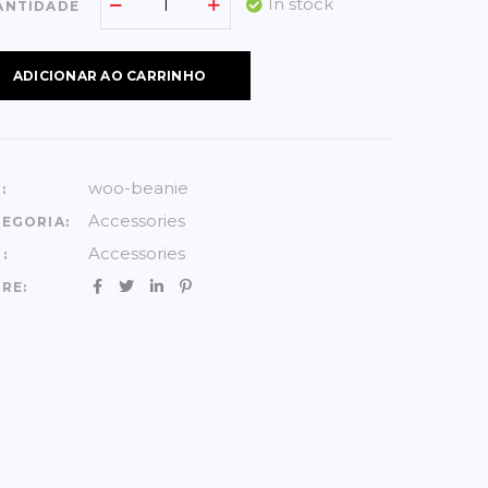
In stock
ANTIDADE
ADICIONAR AO CARRINHO
woo-beanie
:
Accessories
EGORIA:
Accessories
:
RE: