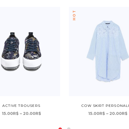
HOT
ACTIVE TROUSERS
COW SKIRT PERSONAL
Price
15.00
R$
–
20.00
R$
15.00
R$
–
20.00
R$
range:
Este
Est
VER OPÇÕES
VER OPÇÕES
15.00R$
produto
pr