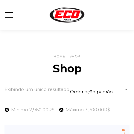
HOME
.
SHOP
Shop
Exibindo um único resultado
Ordenação padrão
Minimo
2,960.00
R$
Máximo
3,700.00
R$