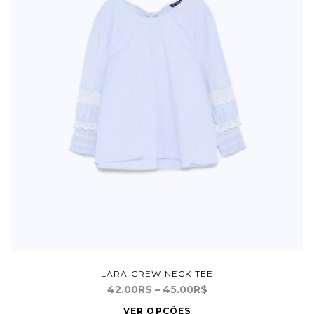
LARA CREW NECK TEE
Price
42.00
R$
–
45.00
R$
range:
Este
VER OPÇÕES