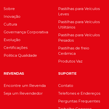
do
produto
Sobre
Pastilhas para Veículos
Leves
Inovação
Pastilhas para Veículos
Cultura
Utilitários
Governança Corporativa
Pastilhas para Veículos
Evolução
Pesados
Certificações
Pastilhas de freio
Cerâmica
Politica Qualidade
Produtos Vaz
REVENDAS
SUPORTE
Encontre um Revenda
Contato
Seja um Revendedor
Telefones e Endereços
Perguntas Frequentes
Trabalhe Conosco