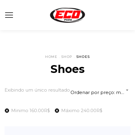
HOME
.
SHOP
.
SHOES
Shoes
Exibindo um único resultado
Ordenar por preço: menor para maior
Minimo
160.00
R$
Máximo
240.00
R$